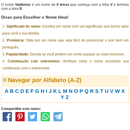
O nome
Valdemar
é um nome de
8 letras
que começa com a letra
V
e termina
com a letra
R
.
Dicas para Escolher o Nome Ideal:
Significado do nome:
Escolha um nome com um significado que tenha valor
para você e sua família.
Pronúncia:
Opte por um nome que seja fácil de pronunciar e soe bem em
português.
Popularidade:
Decida se você prefere um nome popular ou mais incomum.
Combinação com sobrenome:
Verifique como o nome escolhido soa
combinado com o sobrenome.
Navegar por Alfabeto (A-Z)
A
B
C
D
E
F
G
H
I
J
K
L
M
N
O
P
Q
R
S
T
U
V
W
X
Y
Z
Compartilhe este nome: