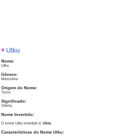
Utku
Nome:
Utku
Gênero:
Masculino
Origem do Nome:
Turco
Significado:
Vitória.
Nome Invertido:
O nome Utku invertido é:
Uktu
.
Características do Nome Utku: