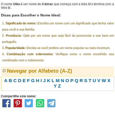
O nome
Utku
é um nome de
4 letras
que começa com a letra
U
e termina com a
letra
U
.
Dicas para Escolher o Nome Ideal:
Significado do nome:
Escolha um nome com um significado que tenha valor
para você e sua família.
Pronúncia:
Opte por um nome que seja fácil de pronunciar e soe bem em
português.
Popularidade:
Decida se você prefere um nome popular ou mais incomum.
Combinação com sobrenome:
Verifique como o nome escolhido soa
combinado com o sobrenome.
Navegar por Alfabeto (A-Z)
A
B
C
D
E
F
G
H
I
J
K
L
M
N
O
P
Q
R
S
T
U
V
W
X
Y
Z
Compartilhe este nome: