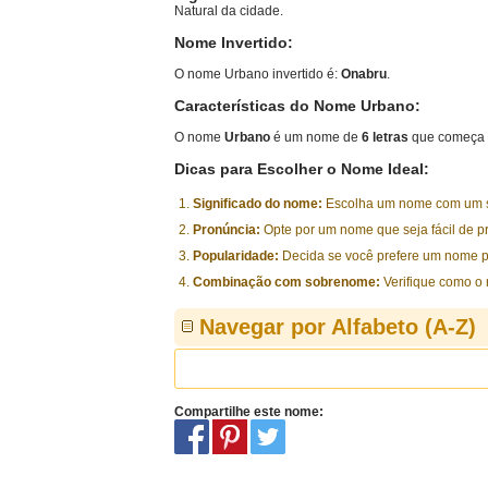
Natural da cidade.
Nome Invertido:
O nome Urbano invertido é:
Onabru
.
Características do Nome Urbano:
O nome
Urbano
é um nome de
6 letras
que começa 
Dicas para Escolher o Nome Ideal:
Significado do nome:
Escolha um nome com um sig
Pronúncia:
Opte por um nome que seja fácil de p
Popularidade:
Decida se você prefere um nome p
Combinação com sobrenome:
Verifique como o
Navegar por Alfabeto (A-Z)
Compartilhe este nome: