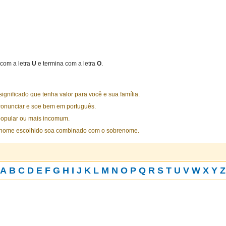
com a letra
U
e termina com a letra
O
.
nificado que tenha valor para você e sua família.
ronunciar e soe bem em português.
opular ou mais incomum.
 nome escolhido soa combinado com o sobrenome.
A
B
C
D
E
F
G
H
I
J
K
L
M
N
O
P
Q
R
S
T
U
V
W
X
Y