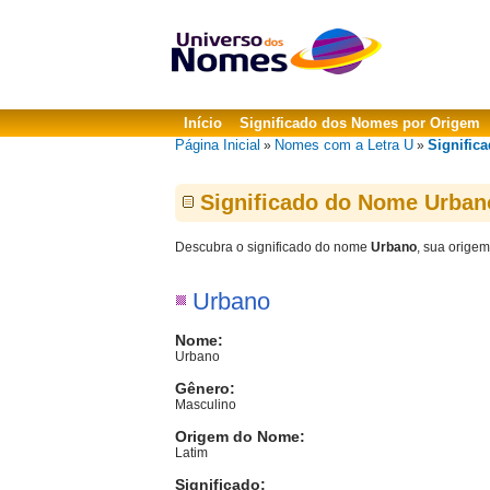
Início
Significado dos Nomes por Origem
Página Inicial
Nomes com a Letra U
Signific
»
»
Significado do Nome Urban
Descubra o significado do nome
Urbano
, sua origem
Urbano
Nome:
Urbano
Gênero:
Masculino
Origem do Nome:
Latim
Significado: