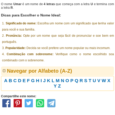
O nome
Umar
é um nome de
4 letras
que começa com a letra
U
e termina com
a letra
R
.
Dicas para Escolher o Nome Ideal:
Significado do nome:
Escolha um nome com um significado que tenha valor
para você e sua família.
Pronúncia:
Opte por um nome que seja fácil de pronunciar e soe bem em
português.
Popularidade:
Decida se você prefere um nome popular ou mais incomum.
Combinação com sobrenome:
Verifique como o nome escolhido soa
combinado com o sobrenome.
Navegar por Alfabeto (A-Z)
A
B
C
D
E
F
G
H
I
J
K
L
M
N
O
P
Q
R
S
T
U
V
W
X
Y
Z
Compartilhe este nome: