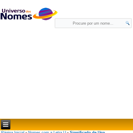
Página Inicial
Nomes com a Letra U
Significado de Uga
»
»