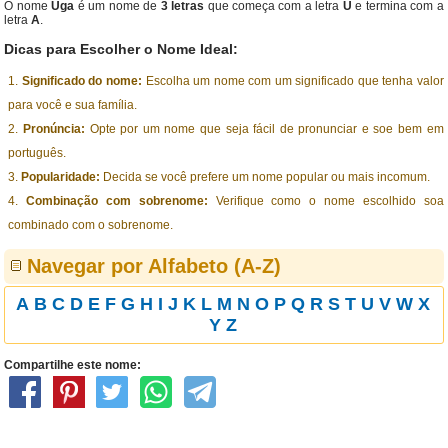
O nome
Uga
é um nome de
3 letras
que começa com a letra
U
e termina com a
letra
A
.
Dicas para Escolher o Nome Ideal:
Significado do nome:
Escolha um nome com um significado que tenha valor
para você e sua família.
Pronúncia:
Opte por um nome que seja fácil de pronunciar e soe bem em
português.
Popularidade:
Decida se você prefere um nome popular ou mais incomum.
Combinação com sobrenome:
Verifique como o nome escolhido soa
combinado com o sobrenome.
Navegar por Alfabeto (A-Z)
A
B
C
D
E
F
G
H
I
J
K
L
M
N
O
P
Q
R
S
T
U
V
W
X
Y
Z
Compartilhe este nome: