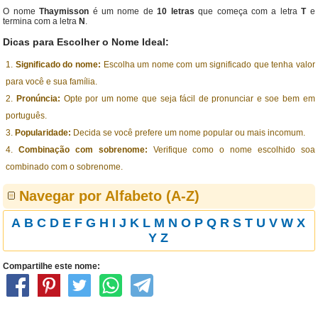
O nome
Thaymisson
é um nome de
10 letras
que começa com a letra
T
e
termina com a letra
N
.
Dicas para Escolher o Nome Ideal:
Significado do nome:
Escolha um nome com um significado que tenha valor
para você e sua família.
Pronúncia:
Opte por um nome que seja fácil de pronunciar e soe bem em
português.
Popularidade:
Decida se você prefere um nome popular ou mais incomum.
Combinação com sobrenome:
Verifique como o nome escolhido soa
combinado com o sobrenome.
Navegar por Alfabeto (A-Z)
A
B
C
D
E
F
G
H
I
J
K
L
M
N
O
P
Q
R
S
T
U
V
W
X
Y
Z
Compartilhe este nome: