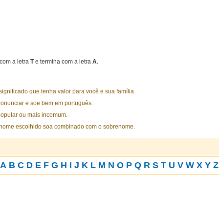
com a letra
T
e termina com a letra
A
.
nificado que tenha valor para você e sua família.
ronunciar e soe bem em português.
opular ou mais incomum.
 nome escolhido soa combinado com o sobrenome.
A
B
C
D
E
F
G
H
I
J
K
L
M
N
O
P
Q
R
S
T
U
V
W
X
Y