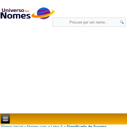
Página Inicial
Nomes com a Letra S
Significado de Susana
»
»