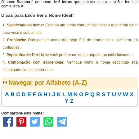
O nome
Susana
é um nome de
6 letras
que começa com a letra
S
e termina
com a letra
A
.
Dicas para Escolher o Nome Ideal:
Significado do nome:
Escolha um nome com um significado que tenha valor
para você e sua família.
Pronúncia:
Opte por um nome que seja fácil de pronunciar e soe bem em
português.
Popularidade:
Decida se você prefere um nome popular ou mais incomum.
Combinação com sobrenome:
Verifique como o nome escolhido soa
combinado com o sobrenome.
Navegar por Alfabeto (A-Z)
A
B
C
D
E
F
G
H
I
J
K
L
M
N
O
P
Q
R
S
T
U
V
W
X
Y
Z
Compartilhe este nome: