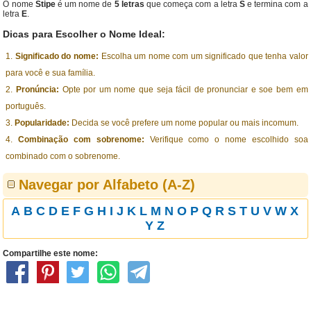
O nome
Stipe
é um nome de
5 letras
que começa com a letra
S
e termina com a
letra
E
.
Dicas para Escolher o Nome Ideal:
Significado do nome:
Escolha um nome com um significado que tenha valor
para você e sua família.
Pronúncia:
Opte por um nome que seja fácil de pronunciar e soe bem em
português.
Popularidade:
Decida se você prefere um nome popular ou mais incomum.
Combinação com sobrenome:
Verifique como o nome escolhido soa
combinado com o sobrenome.
Navegar por Alfabeto (A-Z)
A
B
C
D
E
F
G
H
I
J
K
L
M
N
O
P
Q
R
S
T
U
V
W
X
Y
Z
Compartilhe este nome: