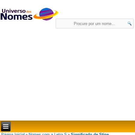
Página Inicial
Nomes com a Letra S
Significado de Stipe
»
»