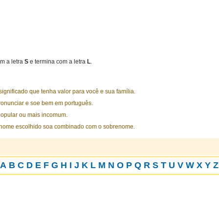
m a letra
S
e termina com a letra
L
.
nificado que tenha valor para você e sua família.
ronunciar e soe bem em português.
opular ou mais incomum.
 nome escolhido soa combinado com o sobrenome.
A
B
C
D
E
F
G
H
I
J
K
L
M
N
O
P
Q
R
S
T
U
V
W
X
Y