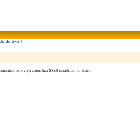
do de Skrill
curiosidades e veja como fica
Skrill
escrito ao contrário.