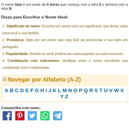
O nome
Sian
é um nome de
4 letras
que começa com a letra
S
e termina com a
letra
N
.
Dicas para Escolher o Nome Ideal:
Significado do nome:
Escolha um nome com um significado que tenha valor
para você e sua família.
Pronúncia:
Opte por um nome que seja fácil de pronunciar e soe bem em
português.
Popularidade:
Decida se você prefere um nome popular ou mais incomum.
Combinação com sobrenome:
Verifique como o nome escolhido soa
combinado com o sobrenome.
Navegar por Alfabeto (A-Z)
A
B
C
D
E
F
G
H
I
J
K
L
M
N
O
P
Q
R
S
T
U
V
W
X
Y
Z
Compartilhe este nome: