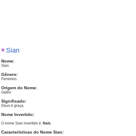
Sian
Nome:
Sian
Gênero:
Feminino
Origem do Nome:
Galês
Significado:
Deus é graça.
Nome Invertido:
O nome Sian invertido é:
Nais
.
Características do Nome Sian: