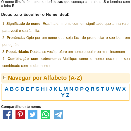
O nome
Shofie
é um nome de
6 letras
que começa com a letra
S
e termina com
a letra
E
.
Dicas para Escolher o Nome Ideal:
Significado do nome:
Escolha um nome com um significado que tenha valor
para você e sua família.
Pronúncia:
Opte por um nome que seja fácil de pronunciar e soe bem em
português.
Popularidade:
Decida se você prefere um nome popular ou mais incomum.
Combinação com sobrenome:
Verifique como o nome escolhido soa
combinado com o sobrenome.
Navegar por Alfabeto (A-Z)
A
B
C
D
E
F
G
H
I
J
K
L
M
N
O
P
Q
R
S
T
U
V
W
X
Y
Z
Compartilhe este nome: