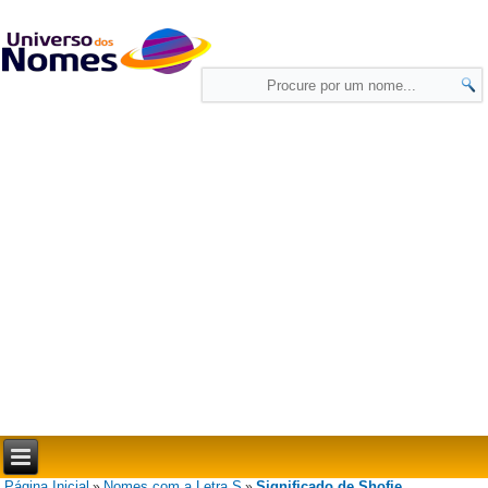
Página Inicial
Nomes com a Letra S
Significado de Shofie
»
»