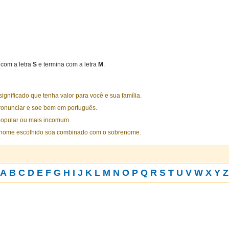
com a letra
S
e termina com a letra
M
.
nificado que tenha valor para você e sua família.
ronunciar e soe bem em português.
opular ou mais incomum.
 nome escolhido soa combinado com o sobrenome.
A
B
C
D
E
F
G
H
I
J
K
L
M
N
O
P
Q
R
S
T
U
V
W
X
Y