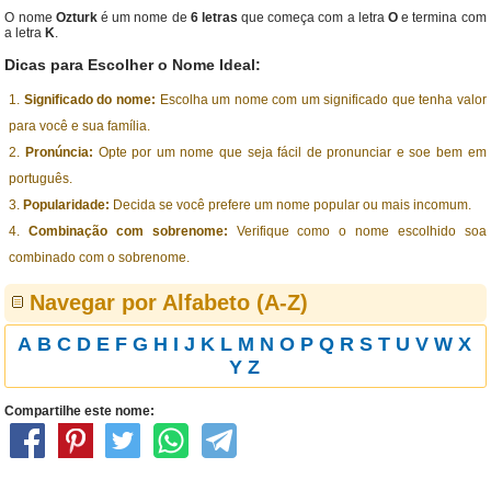
O nome
Ozturk
é um nome de
6 letras
que começa com a letra
O
e termina com
a letra
K
.
Dicas para Escolher o Nome Ideal:
Significado do nome:
Escolha um nome com um significado que tenha valor
para você e sua família.
Pronúncia:
Opte por um nome que seja fácil de pronunciar e soe bem em
português.
Popularidade:
Decida se você prefere um nome popular ou mais incomum.
Combinação com sobrenome:
Verifique como o nome escolhido soa
combinado com o sobrenome.
Navegar por Alfabeto (A-Z)
A
B
C
D
E
F
G
H
I
J
K
L
M
N
O
P
Q
R
S
T
U
V
W
X
Y
Z
Compartilhe este nome: