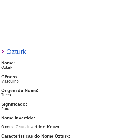
Ozturk
Nome:
Ozturk
Gênero:
Masculino
Origem do Nome:
Turco
Significado:
Puro.
Nome Invertido:
O nome Ozturk invertido é:
Krutzo
.
Características do Nome Ozturk: