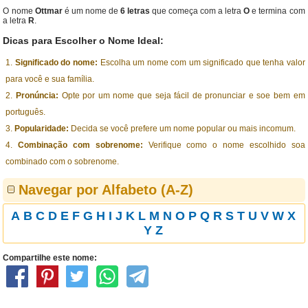
O nome
Ottmar
é um nome de
6 letras
que começa com a letra
O
e termina com
a letra
R
.
Dicas para Escolher o Nome Ideal:
Significado do nome:
Escolha um nome com um significado que tenha valor
para você e sua família.
Pronúncia:
Opte por um nome que seja fácil de pronunciar e soe bem em
português.
Popularidade:
Decida se você prefere um nome popular ou mais incomum.
Combinação com sobrenome:
Verifique como o nome escolhido soa
combinado com o sobrenome.
Navegar por Alfabeto (A-Z)
A
B
C
D
E
F
G
H
I
J
K
L
M
N
O
P
Q
R
S
T
U
V
W
X
Y
Z
Compartilhe este nome: