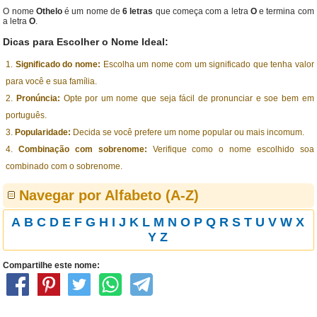
O nome
Othelo
é um nome de
6 letras
que começa com a letra
O
e termina com
a letra
O
.
Dicas para Escolher o Nome Ideal:
Significado do nome:
Escolha um nome com um significado que tenha valor
para você e sua família.
Pronúncia:
Opte por um nome que seja fácil de pronunciar e soe bem em
português.
Popularidade:
Decida se você prefere um nome popular ou mais incomum.
Combinação com sobrenome:
Verifique como o nome escolhido soa
combinado com o sobrenome.
Navegar por Alfabeto (A-Z)
A
B
C
D
E
F
G
H
I
J
K
L
M
N
O
P
Q
R
S
T
U
V
W
X
Y
Z
Compartilhe este nome: