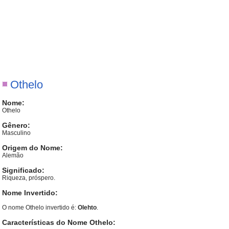
Othelo
Nome:
Othelo
Gênero:
Masculino
Origem do Nome:
Alemão
Significado:
Riqueza, próspero.
Nome Invertido:
O nome Othelo invertido é:
Olehto
.
Características do Nome Othelo: