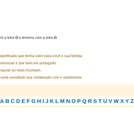
m a letra
O
e termina com a letra
O
.
nificado que tenha valor para você e sua família.
ronunciar e soe bem em português.
opular ou mais incomum.
 nome escolhido soa combinado com o sobrenome.
A
B
C
D
E
F
G
H
I
J
K
L
M
N
O
P
Q
R
S
T
U
V
W
X
Y