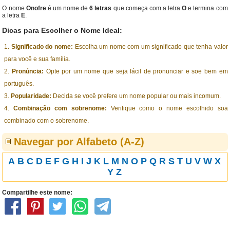
O nome
Onofre
é um nome de
6 letras
que começa com a letra
O
e termina com
a letra
E
.
Dicas para Escolher o Nome Ideal:
Significado do nome:
Escolha um nome com um significado que tenha valor
para você e sua família.
Pronúncia:
Opte por um nome que seja fácil de pronunciar e soe bem em
português.
Popularidade:
Decida se você prefere um nome popular ou mais incomum.
Combinação com sobrenome:
Verifique como o nome escolhido soa
combinado com o sobrenome.
Navegar por Alfabeto (A-Z)
A
B
C
D
E
F
G
H
I
J
K
L
M
N
O
P
Q
R
S
T
U
V
W
X
Y
Z
Compartilhe este nome: