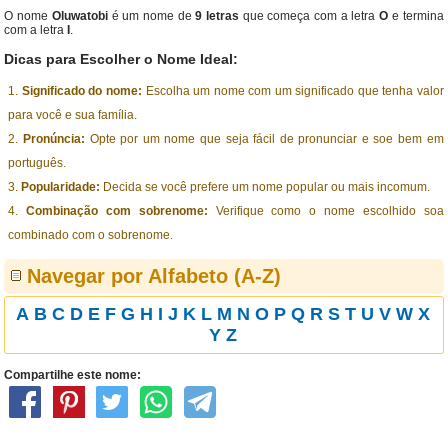
O nome
Oluwatobi
é um nome de
9 letras
que começa com a letra
O
e termina
com a letra
I
.
Dicas para Escolher o Nome Ideal:
Significado do nome:
Escolha um nome com um significado que tenha valor
para você e sua família.
Pronúncia:
Opte por um nome que seja fácil de pronunciar e soe bem em
português.
Popularidade:
Decida se você prefere um nome popular ou mais incomum.
Combinação com sobrenome:
Verifique como o nome escolhido soa
combinado com o sobrenome.
Navegar por Alfabeto (A-Z)
A
B
C
D
E
F
G
H
I
J
K
L
M
N
O
P
Q
R
S
T
U
V
W
X
Y
Z
Compartilhe este nome: