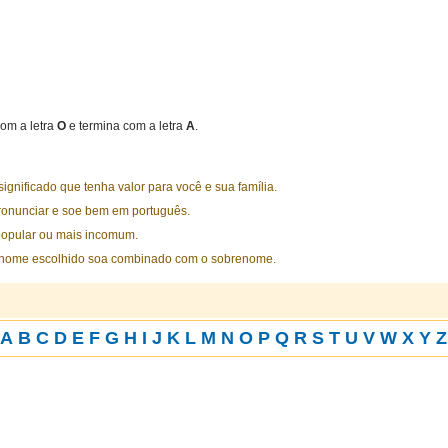
om a letra
O
e termina com a letra
A
.
nificado que tenha valor para você e sua família.
ronunciar e soe bem em português.
opular ou mais incomum.
 nome escolhido soa combinado com o sobrenome.
A
B
C
D
E
F
G
H
I
J
K
L
M
N
O
P
Q
R
S
T
U
V
W
X
Y