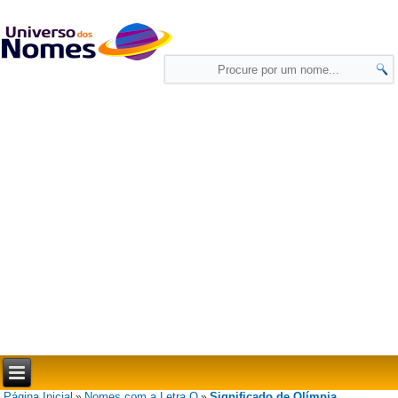
Página Inicial
Nomes com a Letra O
Significado de Olímpia
»
»