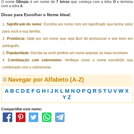
O nome
Olímpia
é um nome de
7 letras
que começa com a letra
O
e termina
com a letra
A
.
Dicas para Escolher o Nome Ideal:
Significado do nome:
Escolha um nome com um significado que tenha valor
para você e sua família.
Pronúncia:
Opte por um nome que seja fácil de pronunciar e soe bem em
português.
Popularidade:
Decida se você prefere um nome popular ou mais incomum.
Combinação com sobrenome:
Verifique como o nome escolhido soa
combinado com o sobrenome.
Navegar por Alfabeto (A-Z)
A
B
C
D
E
F
G
H
I
J
K
L
M
N
O
P
Q
R
S
T
U
V
W
X
Y
Z
Compartilhe este nome: