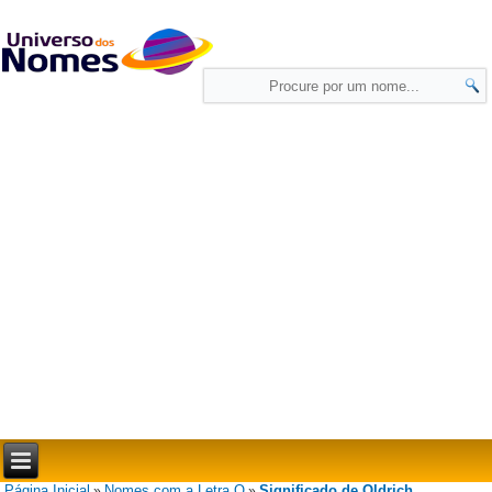
Página Inicial
Nomes com a Letra O
Significado de Oldrich
»
»