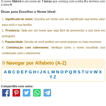
O nome
Oldrich
é um nome de
7 letras
que começa com a letra
O
e termina com
a letra
H
.
Dicas para Escolher o Nome Ideal:
Significado do nome:
Escolha um nome com um significado que tenha valor
para você e sua família.
Pronúncia:
Opte por um nome que seja fácil de pronunciar e soe bem em
português.
Popularidade:
Decida se você prefere um nome popular ou mais incomum.
Combinação com sobrenome:
Verifique como o nome escolhido soa
combinado com o sobrenome.
Navegar por Alfabeto (A-Z)
A
B
C
D
E
F
G
H
I
J
K
L
M
N
O
P
Q
R
S
T
U
V
W
X
Y
Z
Compartilhe este nome: