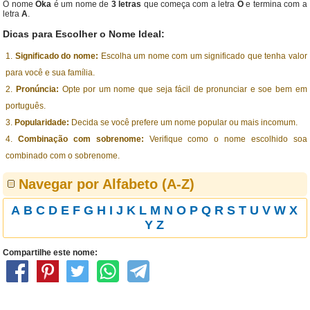
O nome
Oka
é um nome de
3 letras
que começa com a letra
O
e termina com a
letra
A
.
Dicas para Escolher o Nome Ideal:
Significado do nome:
Escolha um nome com um significado que tenha valor
para você e sua família.
Pronúncia:
Opte por um nome que seja fácil de pronunciar e soe bem em
português.
Popularidade:
Decida se você prefere um nome popular ou mais incomum.
Combinação com sobrenome:
Verifique como o nome escolhido soa
combinado com o sobrenome.
Navegar por Alfabeto (A-Z)
A
B
C
D
E
F
G
H
I
J
K
L
M
N
O
P
Q
R
S
T
U
V
W
X
Y
Z
Compartilhe este nome: