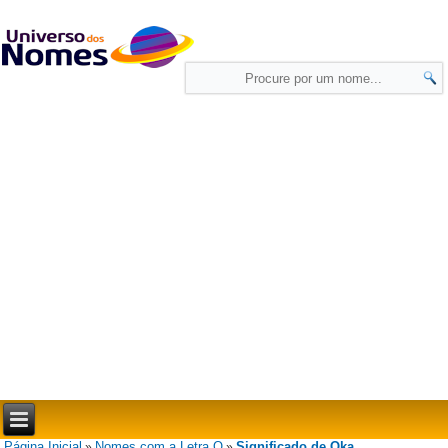
Página Inicial
Nomes com a Letra O
Significado de Oka
»
»