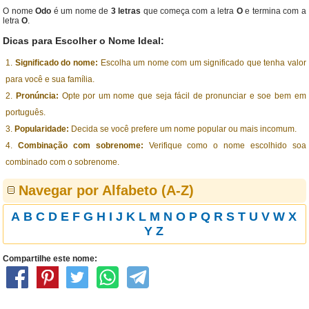
O nome
Odo
é um nome de
3 letras
que começa com a letra
O
e termina com a
letra
O
.
Dicas para Escolher o Nome Ideal:
Significado do nome:
Escolha um nome com um significado que tenha valor
para você e sua família.
Pronúncia:
Opte por um nome que seja fácil de pronunciar e soe bem em
português.
Popularidade:
Decida se você prefere um nome popular ou mais incomum.
Combinação com sobrenome:
Verifique como o nome escolhido soa
combinado com o sobrenome.
Navegar por Alfabeto (A-Z)
A
B
C
D
E
F
G
H
I
J
K
L
M
N
O
P
Q
R
S
T
U
V
W
X
Y
Z
Compartilhe este nome: