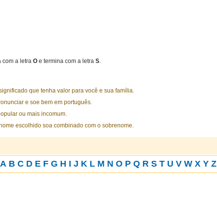
com a letra
O
e termina com a letra
S
.
nificado que tenha valor para você e sua família.
ronunciar e soe bem em português.
opular ou mais incomum.
 nome escolhido soa combinado com o sobrenome.
A
B
C
D
E
F
G
H
I
J
K
L
M
N
O
P
Q
R
S
T
U
V
W
X
Y