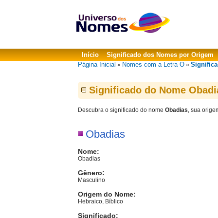
Início
Significado dos Nomes por Origem
Página Inicial
Nomes com a Letra O
Signific
»
»
Significado do Nome Obadi
Descubra o significado do nome
Obadias
, sua orige
Obadias
Nome:
Obadias
Gênero:
Masculino
Origem do Nome:
Hebraico, Bíblico
Significado: