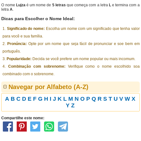
O nome
Lujza
é um nome de
5 letras
que começa com a letra
L
e termina com a
letra
A
.
Dicas para Escolher o Nome Ideal:
Significado do nome:
Escolha um nome com um significado que tenha valor
para você e sua família.
Pronúncia:
Opte por um nome que seja fácil de pronunciar e soe bem em
português.
Popularidade:
Decida se você prefere um nome popular ou mais incomum.
Combinação com sobrenome:
Verifique como o nome escolhido soa
combinado com o sobrenome.
Navegar por Alfabeto (A-Z)
A
B
C
D
E
F
G
H
I
J
K
L
M
N
O
P
Q
R
S
T
U
V
W
X
Y
Z
Compartilhe este nome: