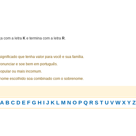
a com a letra
K
e termina com a letra
R
.
nificado que tenha valor para você e sua família.
ronunciar e soe bem em português.
opular ou mais incomum.
 nome escolhido soa combinado com o sobrenome.
A
B
C
D
E
F
G
H
I
J
K
L
M
N
O
P
Q
R
S
T
U
V
W
X
Y