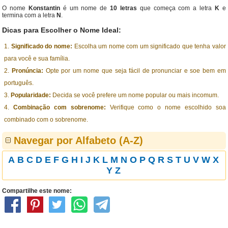
O nome
Konstantin
é um nome de
10 letras
que começa com a letra
K
e
termina com a letra
N
.
Dicas para Escolher o Nome Ideal:
Significado do nome:
Escolha um nome com um significado que tenha valor
para você e sua família.
Pronúncia:
Opte por um nome que seja fácil de pronunciar e soe bem em
português.
Popularidade:
Decida se você prefere um nome popular ou mais incomum.
Combinação com sobrenome:
Verifique como o nome escolhido soa
combinado com o sobrenome.
Navegar por Alfabeto (A-Z)
A
B
C
D
E
F
G
H
I
J
K
L
M
N
O
P
Q
R
S
T
U
V
W
X
Y
Z
Compartilhe este nome: