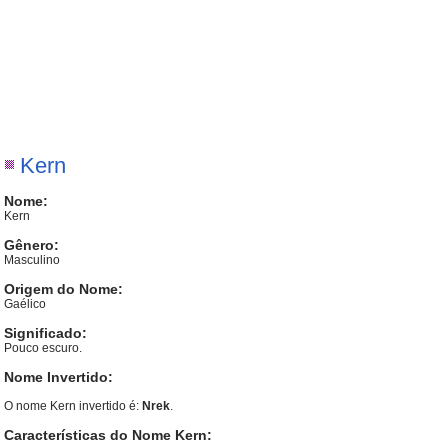
Kern
Nome:
Kern
Gênero:
Masculino
Origem do Nome:
Gaélico
Significado:
Pouco escuro.
Nome Invertido:
O nome Kern invertido é:
Nrek
.
Características do Nome Kern: