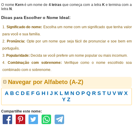
O nome
Kern
é um nome de
4 letras
que começa com a letra
K
e termina com a
letra
N
.
Dicas para Escolher o Nome Ideal:
Significado do nome:
Escolha um nome com um significado que tenha valor
para você e sua família.
Pronúncia:
Opte por um nome que seja fácil de pronunciar e soe bem em
português.
Popularidade:
Decida se você prefere um nome popular ou mais incomum.
Combinação com sobrenome:
Verifique como o nome escolhido soa
combinado com o sobrenome.
Navegar por Alfabeto (A-Z)
A
B
C
D
E
F
G
H
I
J
K
L
M
N
O
P
Q
R
S
T
U
V
W
X
Y
Z
Compartilhe este nome: