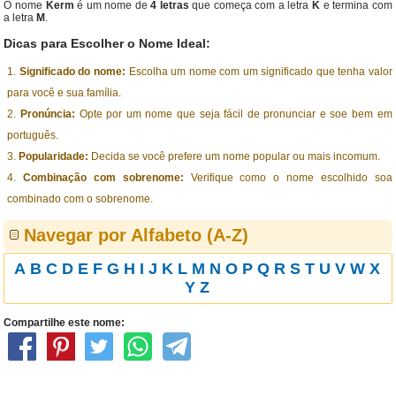
O nome
Kerm
é um nome de
4 letras
que começa com a letra
K
e termina com
a letra
M
.
Dicas para Escolher o Nome Ideal:
Significado do nome:
Escolha um nome com um significado que tenha valor
para você e sua família.
Pronúncia:
Opte por um nome que seja fácil de pronunciar e soe bem em
português.
Popularidade:
Decida se você prefere um nome popular ou mais incomum.
Combinação com sobrenome:
Verifique como o nome escolhido soa
combinado com o sobrenome.
Navegar por Alfabeto (A-Z)
A
B
C
D
E
F
G
H
I
J
K
L
M
N
O
P
Q
R
S
T
U
V
W
X
Y
Z
Compartilhe este nome: