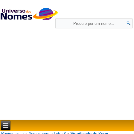
Página Inicial
Nomes com a Letra K
Significado de Kerm
»
»