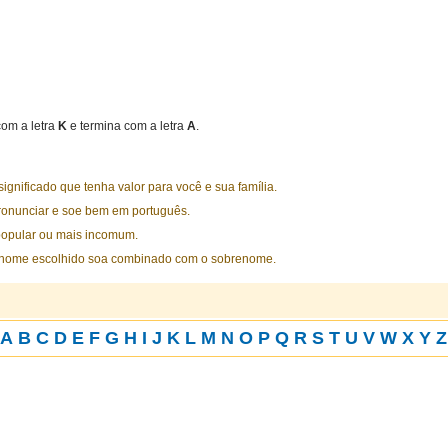
om a letra
K
e termina com a letra
A
.
nificado que tenha valor para você e sua família.
ronunciar e soe bem em português.
opular ou mais incomum.
 nome escolhido soa combinado com o sobrenome.
A
B
C
D
E
F
G
H
I
J
K
L
M
N
O
P
Q
R
S
T
U
V
W
X
Y