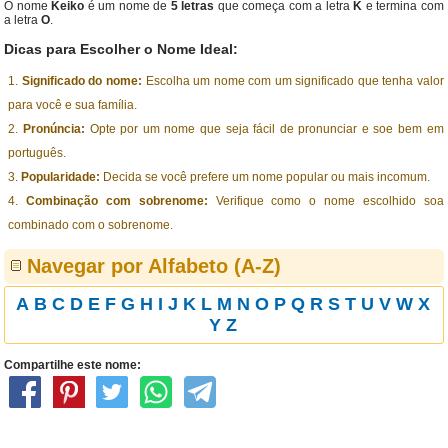
O nome
Keiko
é um nome de
5 letras
que começa com a letra
K
e termina com
a letra
O
.
Dicas para Escolher o Nome Ideal:
Significado do nome:
Escolha um nome com um significado que tenha valor
para você e sua família.
Pronúncia:
Opte por um nome que seja fácil de pronunciar e soe bem em
português.
Popularidade:
Decida se você prefere um nome popular ou mais incomum.
Combinação com sobrenome:
Verifique como o nome escolhido soa
combinado com o sobrenome.
Navegar por Alfabeto (A-Z)
A
B
C
D
E
F
G
H
I
J
K
L
M
N
O
P
Q
R
S
T
U
V
W
X
Y
Z
Compartilhe este nome: