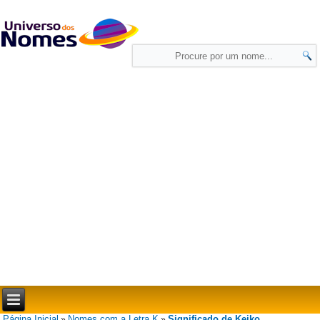
Página Inicial
Nomes com a Letra K
Significado de Keiko
»
»