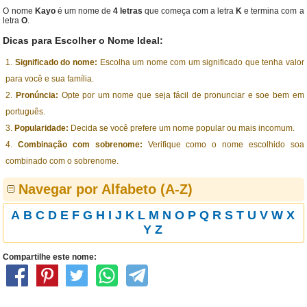
O nome
Kayo
é um nome de
4 letras
que começa com a letra
K
e termina com a
letra
O
.
Dicas para Escolher o Nome Ideal:
Significado do nome:
Escolha um nome com um significado que tenha valor
para você e sua família.
Pronúncia:
Opte por um nome que seja fácil de pronunciar e soe bem em
português.
Popularidade:
Decida se você prefere um nome popular ou mais incomum.
Combinação com sobrenome:
Verifique como o nome escolhido soa
combinado com o sobrenome.
Navegar por Alfabeto (A-Z)
A
B
C
D
E
F
G
H
I
J
K
L
M
N
O
P
Q
R
S
T
U
V
W
X
Y
Z
Compartilhe este nome: