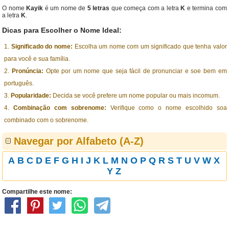
O nome
Kayik
é um nome de
5 letras
que começa com a letra
K
e termina com
a letra
K
.
Dicas para Escolher o Nome Ideal:
Significado do nome:
Escolha um nome com um significado que tenha valor
para você e sua família.
Pronúncia:
Opte por um nome que seja fácil de pronunciar e soe bem em
português.
Popularidade:
Decida se você prefere um nome popular ou mais incomum.
Combinação com sobrenome:
Verifique como o nome escolhido soa
combinado com o sobrenome.
Navegar por Alfabeto (A-Z)
A
B
C
D
E
F
G
H
I
J
K
L
M
N
O
P
Q
R
S
T
U
V
W
X
Y
Z
Compartilhe este nome: