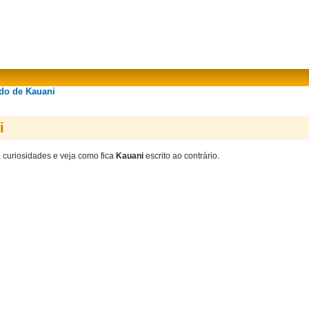
ado de Kauani
i
, curiosidades e veja como fica
Kauani
escrito ao contrário.