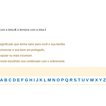
om a letra
K
e termina com a letra
I
.
nificado que tenha valor para você e sua família.
ronunciar e soe bem em português.
opular ou mais incomum.
 nome escolhido soa combinado com o sobrenome.
A
B
C
D
E
F
G
H
I
J
K
L
M
N
O
P
Q
R
S
T
U
V
W
X
Y