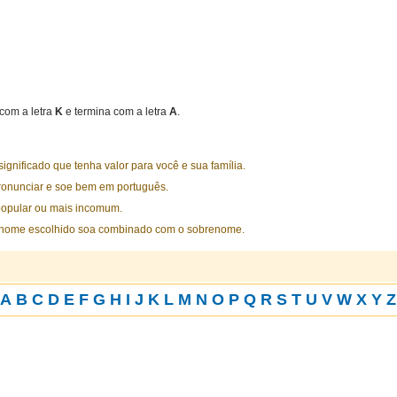
com a letra
K
e termina com a letra
A
.
nificado que tenha valor para você e sua família.
ronunciar e soe bem em português.
opular ou mais incomum.
 nome escolhido soa combinado com o sobrenome.
A
B
C
D
E
F
G
H
I
J
K
L
M
N
O
P
Q
R
S
T
U
V
W
X
Y