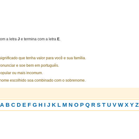
om a letra
J
e termina com a letra
E
.
nificado que tenha valor para você e sua família.
ronunciar e soe bem em português.
opular ou mais incomum.
 nome escolhido soa combinado com o sobrenome.
A
B
C
D
E
F
G
H
I
J
K
L
M
N
O
P
Q
R
S
T
U
V
W
X
Y