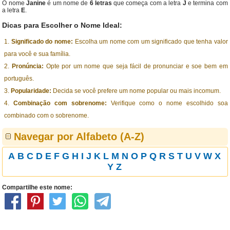
O nome
Janine
é um nome de
6 letras
que começa com a letra
J
e termina com
a letra
E
.
Dicas para Escolher o Nome Ideal:
Significado do nome:
Escolha um nome com um significado que tenha valor
para você e sua família.
Pronúncia:
Opte por um nome que seja fácil de pronunciar e soe bem em
português.
Popularidade:
Decida se você prefere um nome popular ou mais incomum.
Combinação com sobrenome:
Verifique como o nome escolhido soa
combinado com o sobrenome.
Navegar por Alfabeto (A-Z)
A
B
C
D
E
F
G
H
I
J
K
L
M
N
O
P
Q
R
S
T
U
V
W
X
Y
Z
Compartilhe este nome: