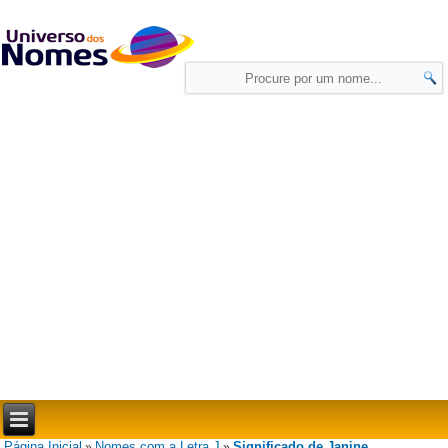
Página Inicial
Nomes com a Letra J
Significado de Janine
»
»