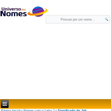
Página Inicial
Nomes com a Letra J
Significado de Jah
»
»