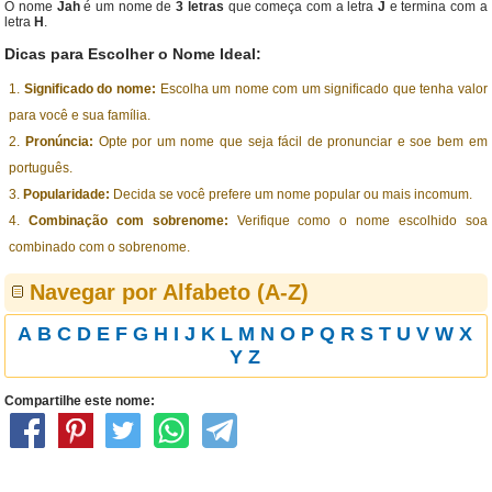
O nome
Jah
é um nome de
3 letras
que começa com a letra
J
e termina com a
letra
H
.
Dicas para Escolher o Nome Ideal:
Significado do nome:
Escolha um nome com um significado que tenha valor
para você e sua família.
Pronúncia:
Opte por um nome que seja fácil de pronunciar e soe bem em
português.
Popularidade:
Decida se você prefere um nome popular ou mais incomum.
Combinação com sobrenome:
Verifique como o nome escolhido soa
combinado com o sobrenome.
Navegar por Alfabeto (A-Z)
A
B
C
D
E
F
G
H
I
J
K
L
M
N
O
P
Q
R
S
T
U
V
W
X
Y
Z
Compartilhe este nome: