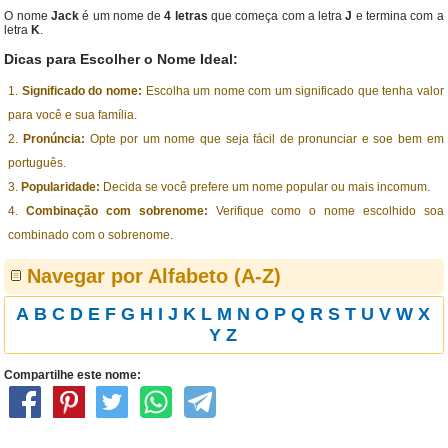
O nome
Jack
é um nome de
4 letras
que começa com a letra
J
e termina com a
letra
K
.
Dicas para Escolher o Nome Ideal:
Significado do nome:
Escolha um nome com um significado que tenha valor
para você e sua família.
Pronúncia:
Opte por um nome que seja fácil de pronunciar e soe bem em
português.
Popularidade:
Decida se você prefere um nome popular ou mais incomum.
Combinação com sobrenome:
Verifique como o nome escolhido soa
combinado com o sobrenome.
Navegar por Alfabeto (A-Z)
A
B
C
D
E
F
G
H
I
J
K
L
M
N
O
P
Q
R
S
T
U
V
W
X
Y
Z
Compartilhe este nome: