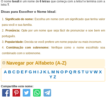
O nome
Iseult
é um nome de
6 letras
que começa com a letra
I
e termina com a
letra
T
.
Dicas para Escolher o Nome Ideal:
Significado do nome:
Escolha um nome com um significado que tenha valor
para você e sua família.
Pronúncia:
Opte por um nome que seja fácil de pronunciar e soe bem em
português.
Popularidade:
Decida se você prefere um nome popular ou mais incomum.
Combinação com sobrenome:
Verifique como o nome escolhido soa
combinado com o sobrenome.
Navegar por Alfabeto (A-Z)
A
B
C
D
E
F
G
H
I
J
K
L
M
N
O
P
Q
R
S
T
U
V
W
X
Y
Z
Compartilhe este nome: