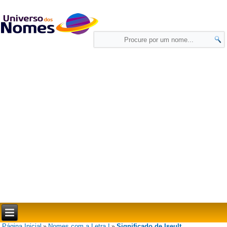
Página Inicial
Nomes com a Letra I
Significado de Iseult
»
»