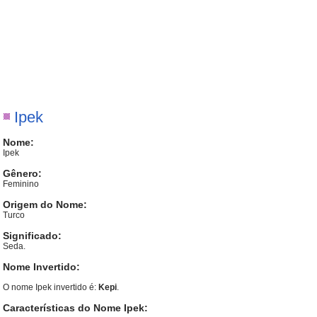
Ipek
Nome:
Ipek
Gênero:
Feminino
Origem do Nome:
Turco
Significado:
Seda.
Nome Invertido:
O nome Ipek invertido é:
Kepi
.
Características do Nome Ipek: