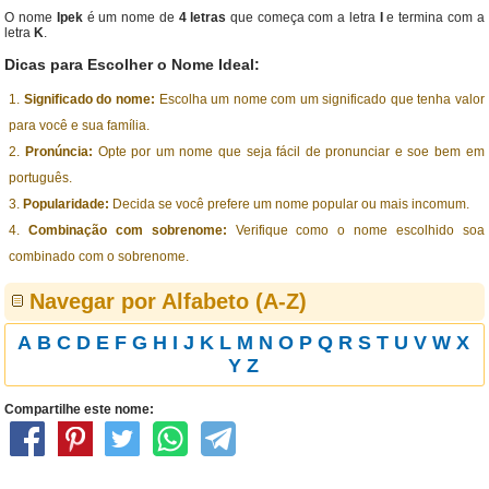
O nome
Ipek
é um nome de
4 letras
que começa com a letra
I
e termina com a
letra
K
.
Dicas para Escolher o Nome Ideal:
Significado do nome:
Escolha um nome com um significado que tenha valor
para você e sua família.
Pronúncia:
Opte por um nome que seja fácil de pronunciar e soe bem em
português.
Popularidade:
Decida se você prefere um nome popular ou mais incomum.
Combinação com sobrenome:
Verifique como o nome escolhido soa
combinado com o sobrenome.
Navegar por Alfabeto (A-Z)
A
B
C
D
E
F
G
H
I
J
K
L
M
N
O
P
Q
R
S
T
U
V
W
X
Y
Z
Compartilhe este nome: