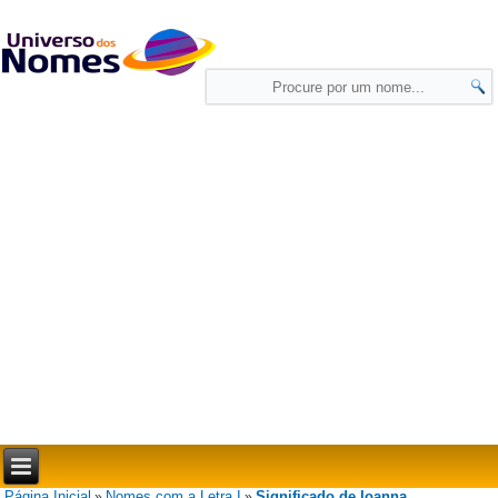
Página Inicial
Nomes com a Letra I
Significado de Ioanna
»
»