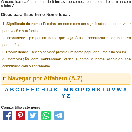
O nome
Ioanna
é um nome de
6 letras
que começa com a letra
I
e termina com
a letra
A
.
Dicas para Escolher o Nome Ideal:
Significado do nome:
Escolha um nome com um significado que tenha valor
para você e sua família.
Pronúncia:
Opte por um nome que seja fácil de pronunciar e soe bem em
português.
Popularidade:
Decida se você prefere um nome popular ou mais incomum.
Combinação com sobrenome:
Verifique como o nome escolhido soa
combinado com o sobrenome.
Navegar por Alfabeto (A-Z)
A
B
C
D
E
F
G
H
I
J
K
L
M
N
O
P
Q
R
S
T
U
V
W
X
Y
Z
Compartilhe este nome: