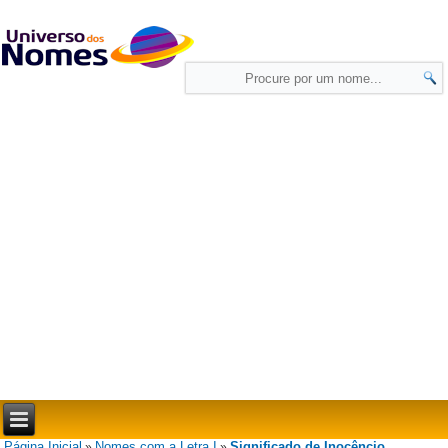
Página Inicial
Nomes com a Letra I
Significado de Inocêncio
»
»