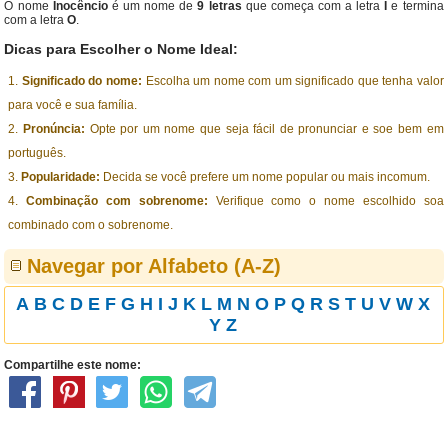
O nome
Inocêncio
é um nome de
9 letras
que começa com a letra
I
e termina
com a letra
O
.
Dicas para Escolher o Nome Ideal:
Significado do nome:
Escolha um nome com um significado que tenha valor
para você e sua família.
Pronúncia:
Opte por um nome que seja fácil de pronunciar e soe bem em
português.
Popularidade:
Decida se você prefere um nome popular ou mais incomum.
Combinação com sobrenome:
Verifique como o nome escolhido soa
combinado com o sobrenome.
Navegar por Alfabeto (A-Z)
A
B
C
D
E
F
G
H
I
J
K
L
M
N
O
P
Q
R
S
T
U
V
W
X
Y
Z
Compartilhe este nome: