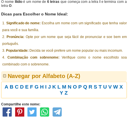
O nome
Ilídio
é um nome de
6 letras
que começa com a letra
I
e termina com a
letra
O
.
Dicas para Escolher o Nome Ideal:
Significado do nome:
Escolha um nome com um significado que tenha valor
para você e sua família.
Pronúncia:
Opte por um nome que seja fácil de pronunciar e soe bem em
português.
Popularidade:
Decida se você prefere um nome popular ou mais incomum.
Combinação com sobrenome:
Verifique como o nome escolhido soa
combinado com o sobrenome.
Navegar por Alfabeto (A-Z)
A
B
C
D
E
F
G
H
I
J
K
L
M
N
O
P
Q
R
S
T
U
V
W
X
Y
Z
Compartilhe este nome: