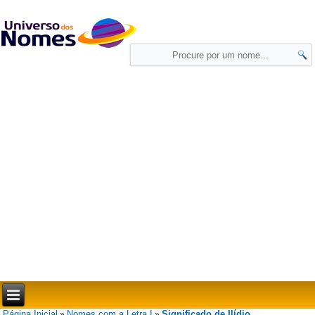
Página Inicial
Nomes com a Letra I
Significado de Ilídio
»
»