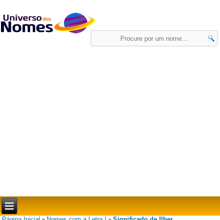
Página Inicial
Nomes com a Letra I
Significado de Ilber
»
»