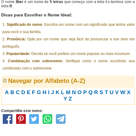
O nome
Ilber
é um nome de
5 letras
que começa com a letra
I
e termina com a
letra
R
.
Dicas para Escolher o Nome Ideal:
Significado do nome:
Escolha um nome com um significado que tenha valor
para você e sua família.
Pronúncia:
Opte por um nome que seja fácil de pronunciar e soe bem em
português.
Popularidade:
Decida se você prefere um nome popular ou mais incomum.
Combinação com sobrenome:
Verifique como o nome escolhido soa
combinado com o sobrenome.
Navegar por Alfabeto (A-Z)
A
B
C
D
E
F
G
H
I
J
K
L
M
N
O
P
Q
R
S
T
U
V
W
X
Y
Z
Compartilhe este nome: