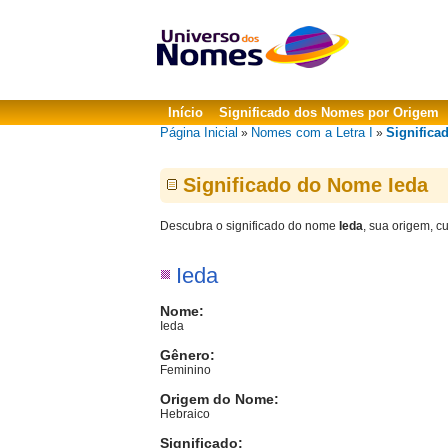
Início
Significado dos Nomes por Origem
Página Inicial
Nomes com a Letra I
Significa
»
»
Significado do Nome Ieda
Descubra o significado do nome
Ieda
, sua origem, c
Ieda
Nome:
Ieda
Gênero:
Feminino
Origem do Nome:
Hebraico
Significado: