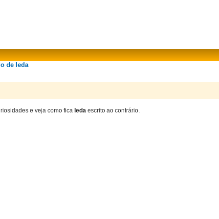
do de Ieda
uriosidades e veja como fica
Ieda
escrito ao contrário.