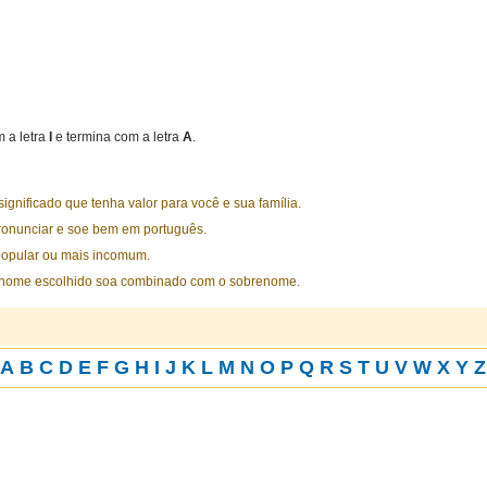
 a letra
I
e termina com a letra
A
.
nificado que tenha valor para você e sua família.
ronunciar e soe bem em português.
opular ou mais incomum.
 nome escolhido soa combinado com o sobrenome.
A
B
C
D
E
F
G
H
I
J
K
L
M
N
O
P
Q
R
S
T
U
V
W
X
Y