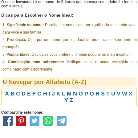
O nome
Iceweasel
é um nome de
9 letras
que começa com a letra
I
e termina
com a letra
L
.
Dicas para Escolher o Nome Ideal:
Significado do nome:
Escolha um nome com um significado que tenha valor
para você e sua família.
Pronúncia:
Opte por um nome que seja fácil de pronunciar e soe bem em
português.
Popularidade:
Decida se você prefere um nome popular ou mais incomum.
Combinação com sobrenome:
Verifique como o nome escolhido soa
combinado com o sobrenome.
Navegar por Alfabeto (A-Z)
A
B
C
D
E
F
G
H
I
J
K
L
M
N
O
P
Q
R
S
T
U
V
W
X
Y
Z
Compartilhe este nome: