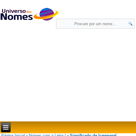
Página Inicial
Nomes com a Letra I
Significado de Iceweasel
»
»