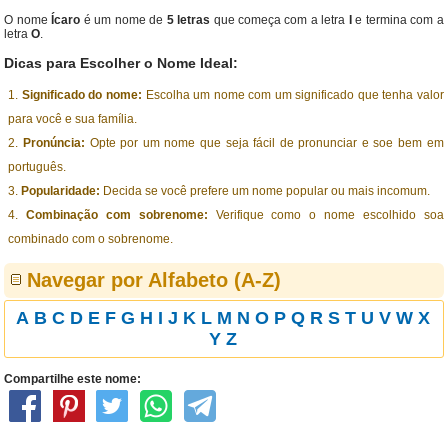
O nome
Ícaro
é um nome de
5 letras
que começa com a letra
I
e termina com a
letra
O
.
Dicas para Escolher o Nome Ideal:
Significado do nome:
Escolha um nome com um significado que tenha valor
para você e sua família.
Pronúncia:
Opte por um nome que seja fácil de pronunciar e soe bem em
português.
Popularidade:
Decida se você prefere um nome popular ou mais incomum.
Combinação com sobrenome:
Verifique como o nome escolhido soa
combinado com o sobrenome.
Navegar por Alfabeto (A-Z)
A
B
C
D
E
F
G
H
I
J
K
L
M
N
O
P
Q
R
S
T
U
V
W
X
Y
Z
Compartilhe este nome: