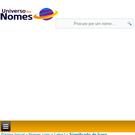
Página Inicial
Nomes com a Letra I
Significado de Ícaro
»
»