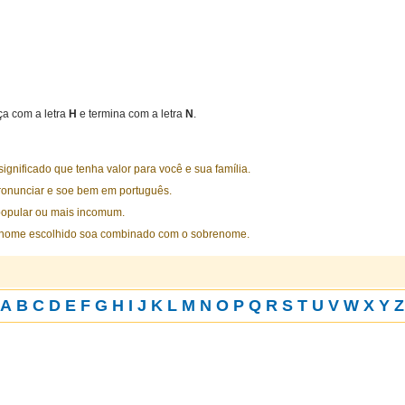
a com a letra
H
e termina com a letra
N
.
nificado que tenha valor para você e sua família.
ronunciar e soe bem em português.
opular ou mais incomum.
 nome escolhido soa combinado com o sobrenome.
A
B
C
D
E
F
G
H
I
J
K
L
M
N
O
P
Q
R
S
T
U
V
W
X
Y