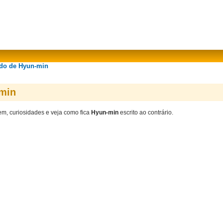
ado de Hyun-min
-min
gem, curiosidades e veja como fica
Hyun-min
escrito ao contrário.